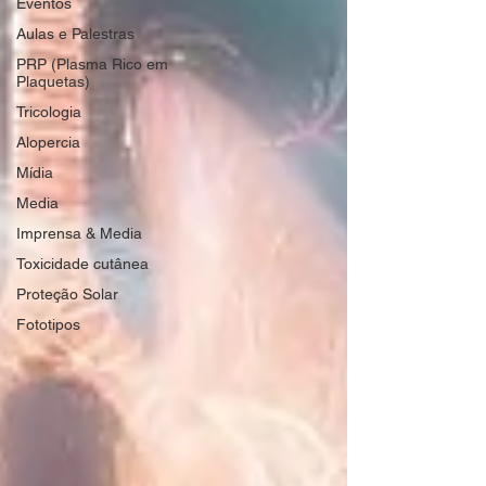
Eventos
Aulas e Palestras
PRP (Plasma Rico em
Plaquetas)
Tricologia
Alopercia
Mídia
Media
Imprensa & Media
Toxicidade cutânea
Proteção Solar
Fototipos