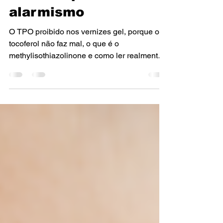
real e o que é
alarmismo
O TPO proibido nos vernizes gel, porque o
tocoferol não faz mal, o que é o
methylisothiazolinone e como ler realmente
um rótulo. Por uma dermatologista no Porto.