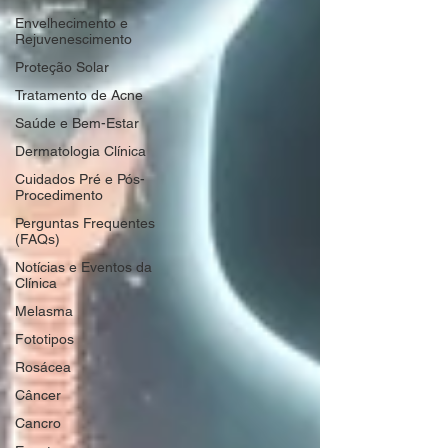
Envelhecimento e
Rejuvenescimento
Proteção Solar
Tratamento de Acne
Saúde e Bem-Estar
Dermatologia Clínica
Cuidados Pré e Pós-
Procedimento
Perguntas Frequentes
(FAQs)
Notícias e Eventos da
Clínica
Melasma
Fototipos
Rosácea
Câncer
Cancro