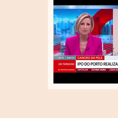
Cuidados Pré e Pós-Procedime
Melasma
Fototipos
R
PRP (Plasma Rico em Plaqueta
Toxicidade cutânea
Proteç