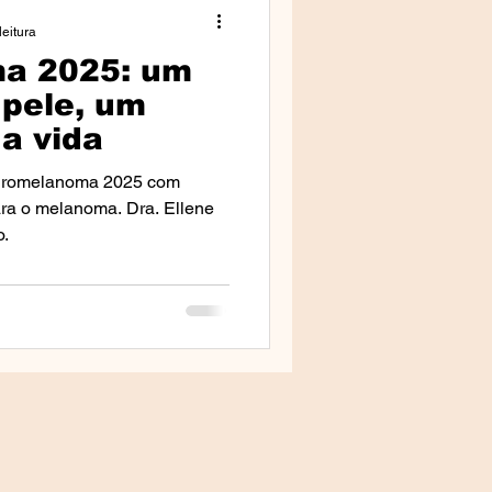
leitura
a 2025: um
da Clínica
 pele, um
a vida
lestras
Euromelanoma 2025 com
para o melanoma. Dra. Ellene
o.
mprensa & Media