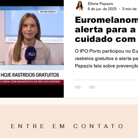
Ellene Papazis
6 de jun. de 2025
3 min de 
Euromelanom
nto
Perguntas Frequentes (FAQs)
Notícias e Eventos 
alerta para a
cuidado com 
osácea
Câncer
Cancro
Eventos
Aulas e Pa
O IPO Porto participou no 
rastreios gratuitos e alerta 
Papazis fala sobre prevençã
s)
Tricologia
Alopercia
Mídia
Media
I
ão Solar
Fototipos
ENTRE EM CONTATO