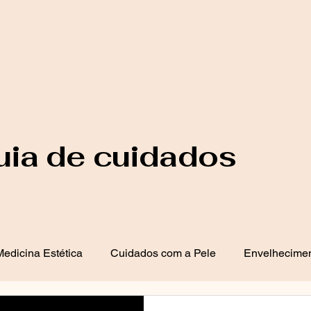
uia de cuidados
edicina Estética
Cuidados com a Pele
Envelhecimen
 de Acne
Saúde e Bem-Estar
Dermatologia Clínica