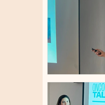
Cuidados Pré e Pós-Procedime
Melasma
Fototipos
R
PRP (Plasma Rico em Plaqueta
Toxicidade cutânea
Proteç