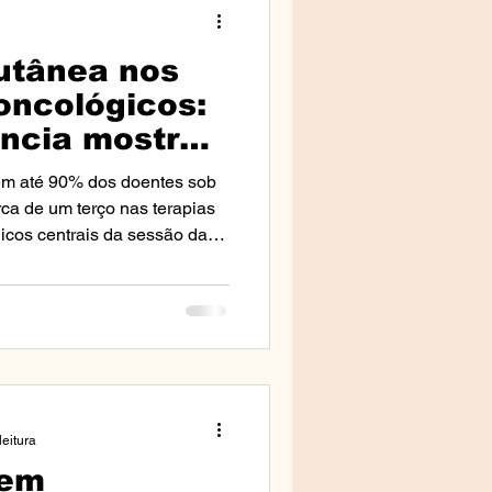
utânea nos
da Clínica
oncológicos:
ência mostra
ção e manejo
lestras
em até 90% dos doentes sob
ca de um terço nas terapias
icos centrais da sessão da
mprensa & Media
Dra. Ellene Papazis:
mento, com referência à
leitura
 em