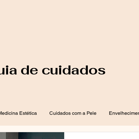
uia de cuidados
edicina Estética
Cuidados com a Pele
Envelhecimen
 de Acne
Saúde e Bem-Estar
Dermatologia Clínica