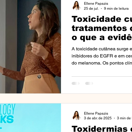
Ellene Papazis
25 de jul.
9 min de leitura
Toxicidade c
nto
Perguntas Frequentes (FAQs)
Notícias e Eventos 
tratamentos 
o que a evid
sobre preven
osácea
Câncer
Cancro
Eventos
Aulas e Pa
A toxicidade cutânea surge 
inibidores do EGFR e em cer
do melanoma. Os pontos clín
s)
Tricologia
Alopercia
Mídia
Media
I
Pierre Fabre conduzida pela 
prevenção, gravidade e trata
evidência.
ão Solar
Fototipos
Ellene Papazis
3 de abr. de 2025
3 min de 
Toxidermias