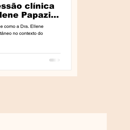
ssão clínica
llene Papazis
 e como a Dra. Ellene
utâneo no contexto do