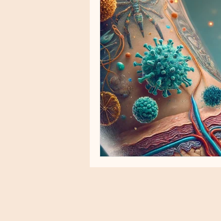
Cuidados Pré e Pós-Procedime
Melasma
Fototipos
R
PRP (Plasma Rico em Plaqueta
Toxicidade cutânea
Proteç