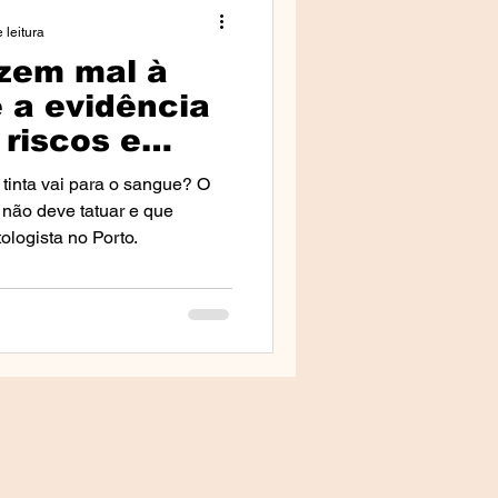
 leitura
zem mal à
da Clínica
 a evidência
 riscos e
lestras
tinta vai para o sangue? O
não deve tatuar e que
ologista no Porto.
mprensa & Media