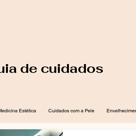
uia de cuidados
edicina Estética
Cuidados com a Pele
Envelhecimen
 de Acne
Saúde e Bem-Estar
Dermatologia Clínica