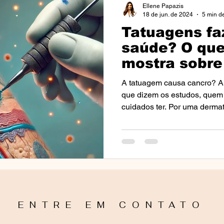
Ellene Papazis
18 de jun. de 2024
5 min de
Tatuagens fa
nto
Perguntas Frequentes (FAQs)
Notícias e Eventos 
saúde? O que
mostra sobre
cuidados
osácea
Câncer
Cancro
Eventos
Aulas e Pa
A tatuagem causa cancro? A 
que dizem os estudos, quem 
cuidados ter. Por uma dermat
s)
Tricologia
Alopercia
Mídia
Media
I
ão Solar
Fototipos
ENTRE EM CONTATO