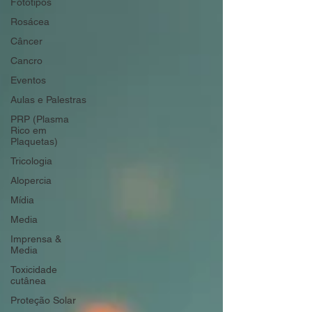
Fototipos
Rosácea
Câncer
Cancro
Eventos
Aulas e Palestras
PRP (Plasma
Rico em
Plaquetas)
Tricologia
Alopercia
Mídia
Media
Imprensa &
Media
Toxicidade
cutânea
Proteção Solar