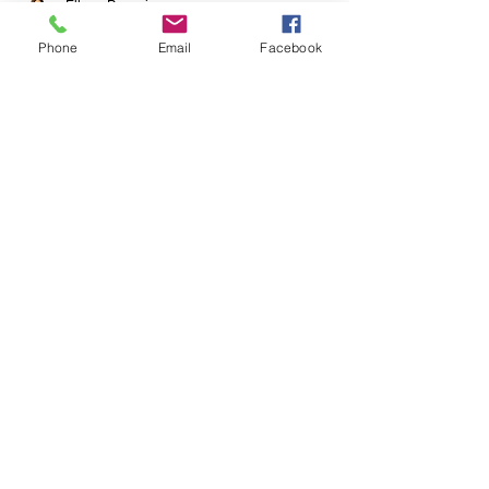
Ellene Papazis
Phone
Email
Facebook
18 de jun. de 2024
5 min de leitura
Tatuagens fazem mal
à saúde? O que a
evidência mostra
sobre riscos e
cuidados
A tatuagem causa cancro? A tinta vai para o
sangue? O que dizem os estudos, quem não
deve tatuar e que cuidados ter. Por uma
dermatologista no Porto.