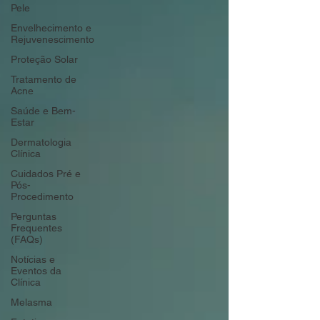
Pele
Envelhecimento e
Rejuvenescimento
Proteção Solar
Tratamento de
Acne
Saúde e Bem-
Estar
Dermatologia
Clínica
Cuidados Pré e
Pós-
Procedimento
Perguntas
Frequentes
(FAQs)
Notícias e
Eventos da
Clínica
Melasma