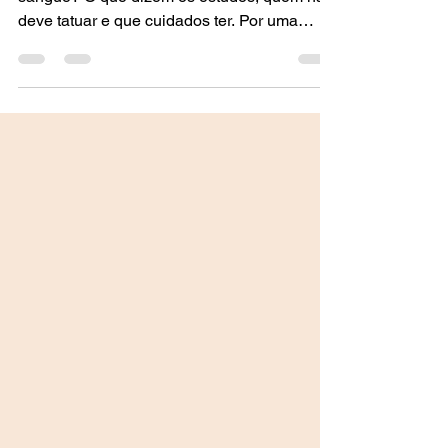
A tatuagem causa cancro? A tinta vai para o
sangue? O que dizem os estudos, quem não
deve tatuar e que cuidados ter. Por uma
dermatologista no Porto.