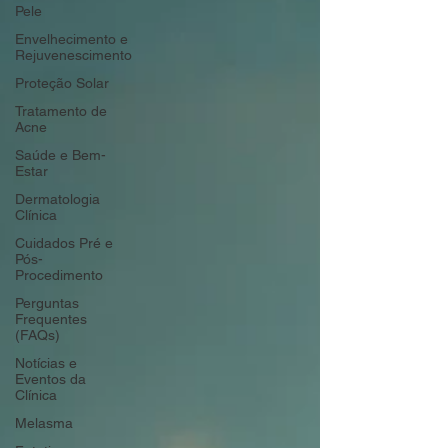
Pele
Envelhecimento e
Rejuvenescimento
Proteção Solar
Tratamento de
Acne
Saúde e Bem-
Estar
Dermatologia
Clínica
Cuidados Pré e
Pós-
Procedimento
Perguntas
Frequentes
(FAQs)
Notícias e
Eventos da
Clínica
Melasma