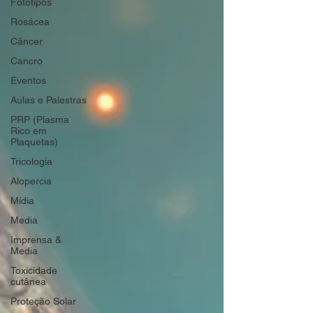
Fototipos
Rosácea
Câncer
Cancro
Eventos
Aulas e Palestras
PRP (Plasma
Rico em
Plaquetas)
Tricologia
Alopercia
Mídia
Media
Imprensa &
Media
Toxicidade
cutânea
Proteção Solar