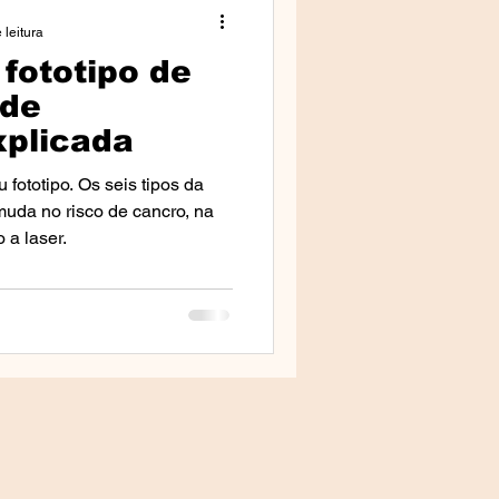
 leitura
fototipo de
da Clínica
 de
xplicada
lestras
 fototipo. Os seis tipos da
 muda no risco de cancro, na
 a laser.
mprensa & Media