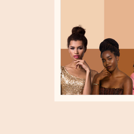
Cuidados Pré e Pós-Procedime
Melasma
Fototipos
R
PRP (Plasma Rico em Plaqueta
Toxicidade cutânea
Proteç