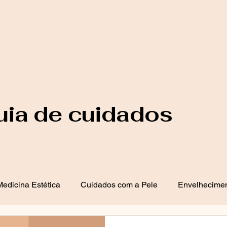
uia de cuidados
edicina Estética
Cuidados com a Pele
Envelhecimen
 de Acne
Saúde e Bem-Estar
Dermatologia Clínica