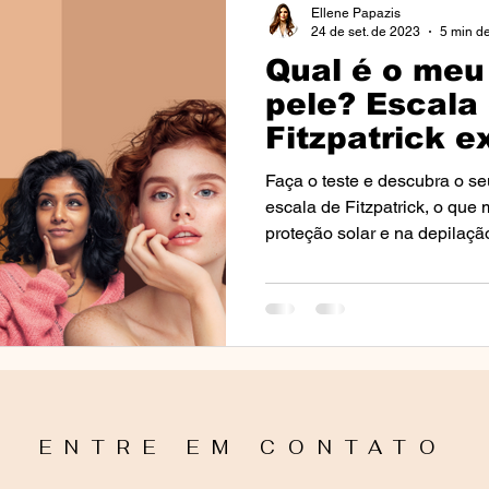
Ellene Papazis
24 de set. de 2023
5 min de
Qual é o meu 
nto
Perguntas Frequentes (FAQs)
Notícias e Eventos 
pele? Escala
Fitzpatrick e
osácea
Câncer
Cancro
Eventos
Aulas e Pa
Faça o teste e descubra o seu
escala de Fitzpatrick, o que
proteção solar e na depilação
s)
Tricologia
Alopercia
Mídia
Media
I
ão Solar
Fototipos
ENTRE EM CONTATO