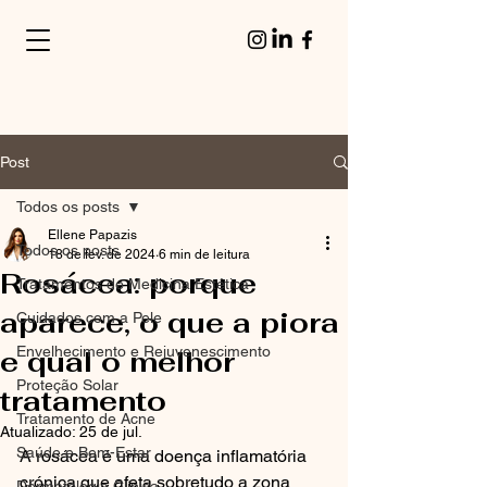
Post
Todos os posts
Ellene Papazis
Todos os posts
18 de fev. de 2024
6 min de leitura
Rosácea: porque
Tratamentos de Medicina Estética
aparece, o que a piora
Cuidados com a Pele
Envelhecimento e Rejuvenescimento
e qual o melhor
Proteção Solar
tratamento
Tratamento de Acne
Atualizado:
25 de jul.
Saúde e Bem-Estar
A rosácea é uma doença inflamatória 
crónica que afeta sobretudo a zona 
Dermatologia Clínica