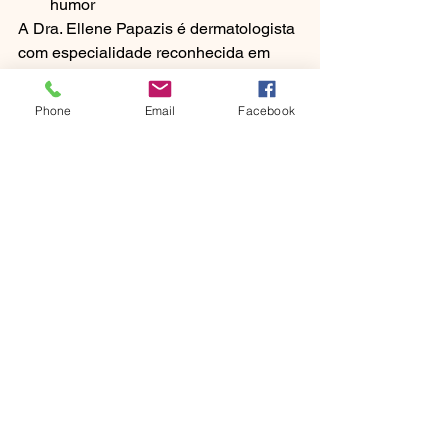
humor
A Dra. Ellene Papazis é dermatologista 
com especialidade reconhecida em 
Portugal e no Brasil, e acompanha 
doentes com rosácea no Porto.
Phone
Email
Facebook
Fontes
National Rosacea Society — 
classificação por fenótipos
American Academy of 
Dermatology — recomendações 
para o tratamento da rosácea
European Academy of 
Dermatology and Venereology
Sociedade Portuguesa de 
Dermatologia e Venereologia
Artigo escrito e revisto pela Dra. Ellene 