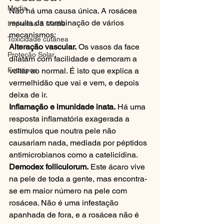
Media
Não há uma causa única. A rosácea 
resulta da combinação de vários 
Imprensa & Media
mecanismos:
Toxicidade cutânea
Alteração vascular.
 Os vasos da face 
Proteção Solar
dilatam com facilidade e demoram a 
Fototipos
voltar ao normal. É isto que explica a 
vermelhidão que vai e vem, e depois 
deixa de ir.
Inflamação e imunidade inata.
 Há uma 
resposta inflamatória exagerada a 
estímulos que noutra pele não 
causariam nada, mediada por péptidos 
antimicrobianos como a catelicidina.
Demodex folliculorum.
 Este ácaro vive 
na pele de toda a gente, mas encontra-
se em maior número na pele com 
rosácea. Não é uma infestação 
apanhada de fora, e a rosácea não é 