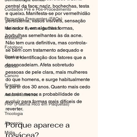
central da face: nariz, bochechas, testa 
Cuidados Pré e Pós-Procedimento
e queixo. Manifesta-se por vermelhidão 
Perguntas Frequentes (FAQs)
persistente, vasos visíveis, sensação 
de ardor e, em algumas formas, 
Notícias e Eventos da Clínica
borbulhas semelhantes às da acne. 
Melasma
Não tem cura definitiva, mas controla-
Fototipos
se bem com tratamento adequado e 
Rosácea
com a identificação dos fatores que a 
desencadeiam. Afeta sobretudo 
Câncer
pessoas de pele clara, mais mulheres 
Cancro
do que homens, e surge habitualmente 
Eventos
a partir dos 30 anos. Quanto mais cedo 
se trata, menor a probabilidade de 
Aulas e Palestras
evoluir para formas mais difíceis de 
PRP (Plasma Rico em Plaquetas)
reverter.
Tricologia
Porque aparece a 
Alopercia
Mídia
rosácea?