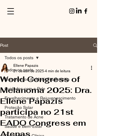
Post
Todos os posts
Ellene Papazis
Todos os posts
21 de abr. de 2025
4 min de leitura
World Congress of
Tratamentos de Medicina Estética
Melanoma 2025: Dra.
Cuidados com a Pele
Envelhecimento e Rejuvenescimento
Ellene Papazis
Proteção Solar
participa no 21st
Tratamento de Acne
EADO Congress em
Saúde e Bem-Estar
Atenas
Dermatologia Clínica