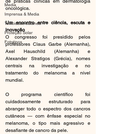
de práticas clínicas em dermatologia 
Media
oncológica.
Imprensa & Media
Um encontro entre ciência, escuta e 
Toxicidade cutânea
inovação
Proteção Solar
O congresso foi presidido pelos 
Fototipos
professores Claus Garbe (Alemanha), 
Axel Hauschild (Alemanha) e 
Alexander Stratigos (Grécia), nomes 
centrais na investigação e no 
tratamento do melanoma a nível 
mundial.
O programa científico foi 
cuidadosamente estruturado para 
abranger todo o espectro dos cancros 
cutâneos — com ênfase especial no 
melanoma, o tipo mais agressivo e 
desafiante de cancro da pele.