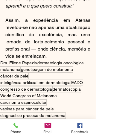
aprendi e o que quero construir.”
Assim, a experiência em Atenas 
revelou-se não apenas uma atualização 
científica de excelência, mas uma 
jornada de fortalecimento pessoal e 
profissional — onde ciência, memória e 
vida se entrelaçam.
Dra. Ellene Papazis
dermatologia oncológica
melanoma
genotipagem do melanoma
câncer de pele
inteligência artificial em dermatologia
EADO
congresso de dermatologia
dermatoscopia
World Congress of Melanoma
carcinoma espinocelular
vacinas para câncer de pele
diagnóstico precoce de melanoma
microscopia confocal
congresso mundial de melanoma
Phone
Email
Facebook