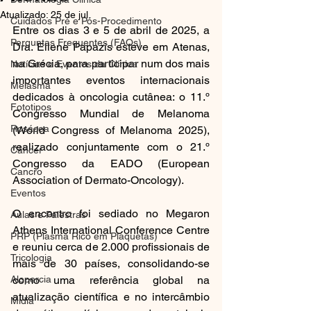
Atualizado:
25 de jul.
Cuidados Pré e Pós-Procedimento
Entre os dias 3 e 5 de abril de 2025, a 
Perguntas Frequentes (FAQs)
Dra. Ellene Papazis esteve em Atenas, 
na Grécia, para participar num dos mais 
Notícias e Eventos da Clínica
importantes eventos internacionais 
Melasma
dedicados à oncologia cutânea: o 11.º 
Fototipos
Congresso Mundial de Melanoma 
Rosácea
(World Congress of Melanoma 2025), 
realizado conjuntamente com o 21.º 
Câncer
Congresso da EADO (European 
Cancro
Association of Dermato-Oncology).
Eventos
O encontro foi sediado no Megaron 
Aulas e Palestras
Athens International Conference Centre 
PRP (Plasma Rico em Plaquetas)
e reuniu cerca de 2.000 profissionais de 
Tricologia
mais de 30 países, consolidando-se 
Alopercia
como uma referência global na 
atualização científica e no intercâmbio 
Mídia