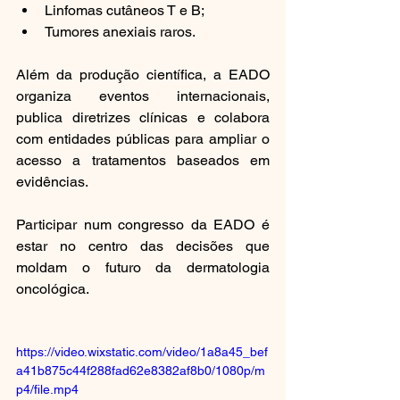
Linfomas cutâneos T e B;
Tumores anexiais raros.
Além da produção científica, a EADO 
organiza eventos internacionais, 
publica diretrizes clínicas e colabora 
com entidades públicas para ampliar o 
acesso a tratamentos baseados em 
evidências.
Participar num congresso da EADO é 
estar no centro das decisões que 
moldam o futuro da dermatologia 
oncológica.
https://video.wixstatic.com/video/1a8a45_bef
a41b875c44f288fad62e8382af8b0/1080p/m
p4/file.mp4