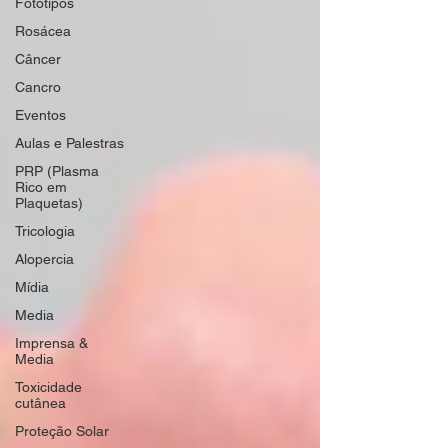
Fototipos
Rosácea
Câncer
Cancro
Eventos
Aulas e Palestras
PRP (Plasma
Rico em
Plaquetas)
Tricologia
Alopercia
Mídia
Media
Imprensa &
Media
Toxicidade
cutânea
Proteção Solar