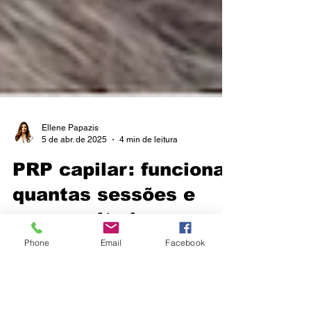
Ellene Papazis
5 de abr. de 2025
4 min de leitura
PRP capilar: funciona,
quantas sessões e
que resultados
Phone
Email
Facebook
esperar
O PRP capilar funciona? Quantas sessões