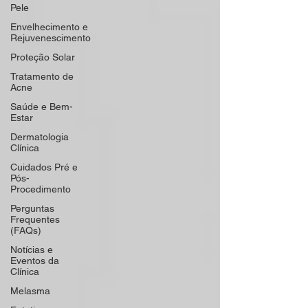
Pele
Envelhecimento e
Rejuvenescimento
Proteção Solar
Tratamento de
Acne
Saúde e Bem-
Estar
Dermatologia
Clínica
Cuidados Pré e
Pós-
Procedimento
Perguntas
Frequentes
(FAQs)
Notícias e
Eventos da
Clínica
Melasma