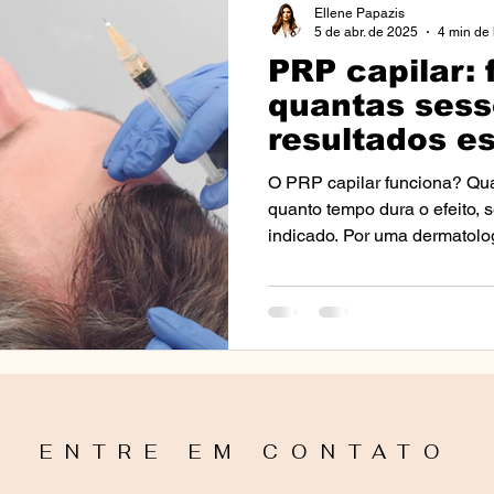
Ellene Papazis
5 de abr. de 2025
4 min de 
PRP capilar: 
nto
Perguntas Frequentes (FAQs)
Notícias e Eventos 
quantas sess
resultados e
osácea
Câncer
Cancro
Eventos
Aulas e Pa
O PRP capilar funciona? Qua
quanto tempo dura o efeito, 
indicado. Por uma dermatolog
s)
Tricologia
Alopercia
Mídia
Media
I
ão Solar
Fototipos
ENTRE EM CONTATO