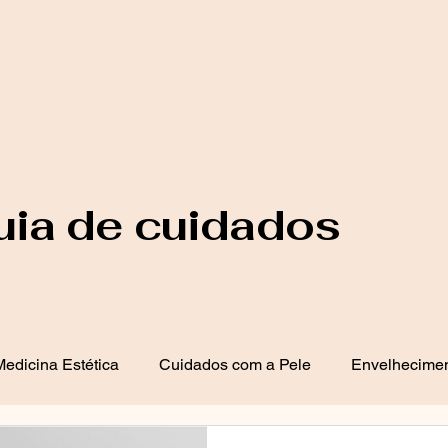
uia de cuidados
edicina Estética
Cuidados com a Pele
Envelhecimen
 de Acne
Saúde e Bem-Estar
Dermatologia Clínica