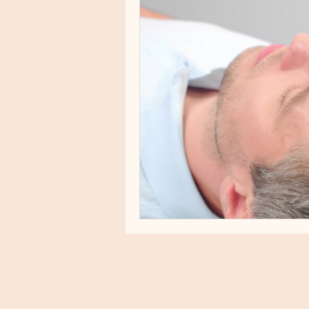
Cuidados Pré e Pós-Procedime
Melasma
Fototipos
R
PRP (Plasma Rico em Plaqueta
Toxicidade cutânea
Proteç