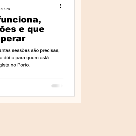
leitura
funciona,
da Clínica
ões e que
sperar
lestras
ntas sessões são precisas,
se dói e para quem está
ista no Porto.
mprensa & Media