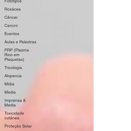
Fototipos
Rosácea
Câncer
Cancro
Eventos
Aulas e Palestras
PRP (Plasma
Rico em
Plaquetas)
Tricologia
Alopercia
Mídia
Media
Imprensa &
Media
Toxicidade
cutânea
Proteção Solar