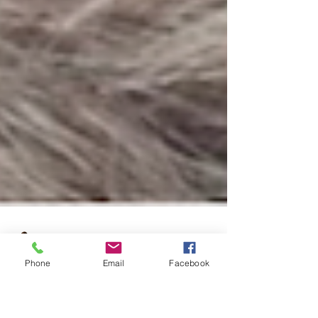
Phone
Email
Facebook
Ellene Papazis
5 de abr. de 2025
4 min de leitura
PRP capilar: funciona,