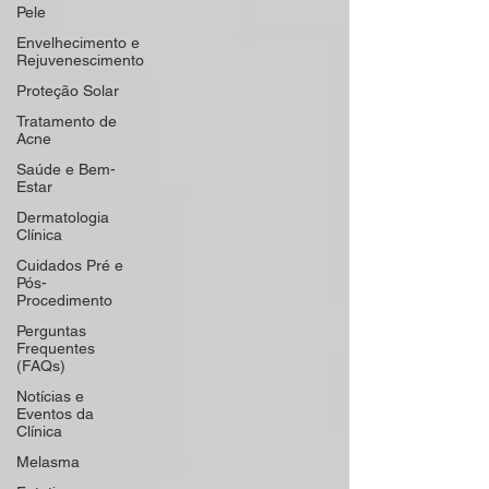
Pele
Envelhecimento e
Rejuvenescimento
Proteção Solar
Tratamento de
Acne
Saúde e Bem-
Estar
Dermatologia
Clínica
Cuidados Pré e
Pós-
Procedimento
Perguntas
Frequentes
(FAQs)
Notícias e
Eventos da
Clínica
Melasma