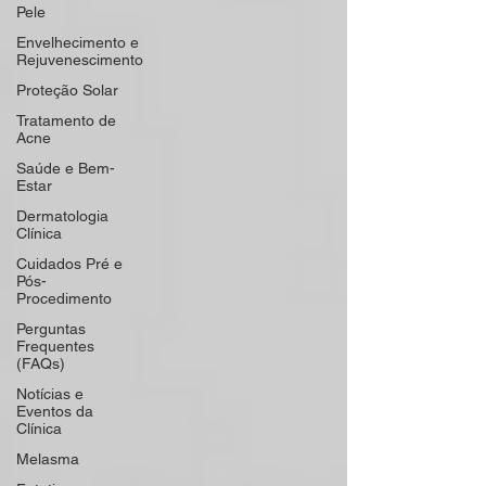
Pele
Envelhecimento e
Rejuvenescimento
Proteção Solar
Tratamento de
Acne
Saúde e Bem-
Estar
Dermatologia
Clínica
Cuidados Pré e
Pós-
Procedimento
Perguntas
Frequentes
(FAQs)
Notícias e
Eventos da
Clínica
Melasma